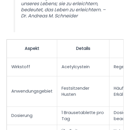
unseres Lebens; sie zu erleichtern,
bedeutet, das Leben zu erleichtern. –
Dr. Andreas M. Schneider
Aspekt
Details
Em
Wirkstoff
Acetylcystein
Regelm
Festsitzender
Häufige
Anwendungsgebiet
Husten
Erkältu
1 Brausetablette pro
Dosier
Dosierung
Tag
beacht