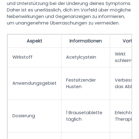
und Unterstützung bei der Linderung deines Symptoms.
Daher ist es unerlässlich, dich im Vorfeld über mögliche
Nebenwirkungen und Gegenanzeigen zu informieren,
um unangenehme Überraschungen zu vermeiden.
Aspekt
Informationen
Vorteil
Wirkt
Wirkstoff
Acetylcystein
schleimlö
Festsitzender
Verbesser
Anwendungsgebiet
Husten
das Abhus
1 Brausetablette
Erleichtert 
Dosierung
täglich
Therapie