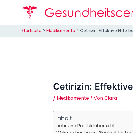
Zum
Inhalt
springen
Startseite
Medikamente
Cetirizin: Effektive Hilfe b
Cetirizin: Effektive
/
Medikamente
/ Von
Clara
Inhalt
cetirizine Produktübersicht
Wirkmechanismus: Blockiert Hista