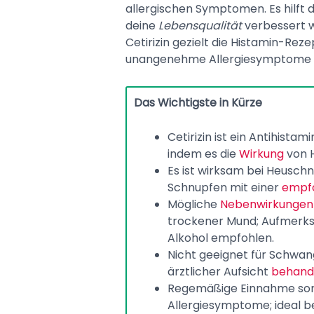
allergischen Symptomen. Es hilft
deine
Lebensqualität
verbessert w
Cetirizin gezielt die Histamin-Rez
unangenehme Allergiesymptome ve
Das Wichtigste in Kürze
Cetirizin ist ein Antihistam
indem es die
Wirkung
von H
Es ist wirksam bei Heusch
Schnupfen mit einer
empfo
Mögliche
Nebenwirkungen
trockener Mund; Aufmerksa
Alkohol empfohlen.
Nicht geeignet für Schwan
ärztlicher Aufsicht
behand
Regemäßige Einnahme sor
Allergiesymptome; ideal bei