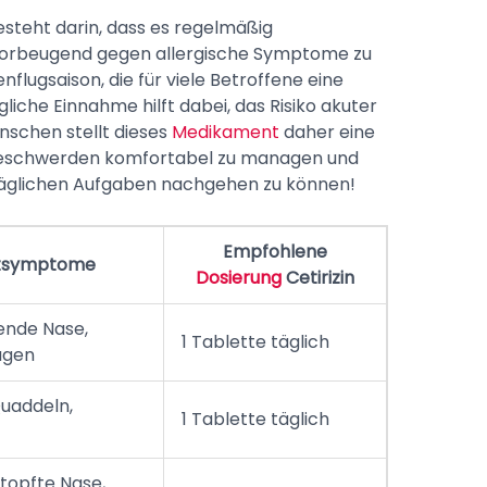
besteht darin, dass es regelmäßig
orbeugend gegen allergische Symptome zu
flugsaison, die für viele Betroffene eine
gliche Einnahme hilft dabei, das Risiko akuter
nschen stellt dieses
Medikament
daher eine
e Beschwerden komfortabel zu managen und
täglichen Aufgaben nachgehen zu können!
Empfohlene
tsymptome
Dosierung
Cetirizin
fende Nase,
1 Tablette täglich
ugen
uaddeln,
1 Tablette täglich
stopfte Nase,