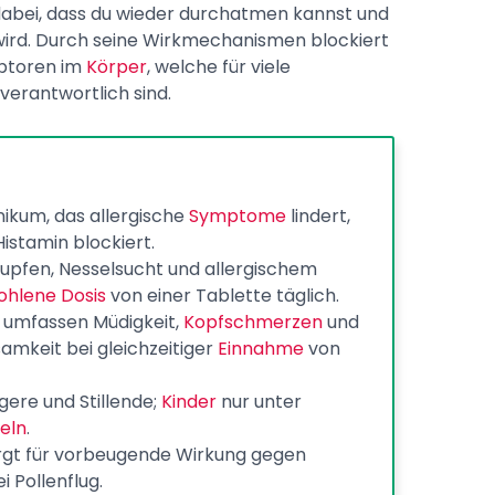
 dabei, dass du wieder durchatmen kannst und
ird. Durch seine Wirkmechanismen blockiert
eptoren im
Körper
, welche für viele
rantwortlich sind.
inikum, das allergische
Symptome
lindert,
istamin blockiert.
nupfen, Nesselsucht und allergischem
hlene Dosis
von einer Tablette täglich.
umfassen Müdigkeit,
Kopfschmerzen
und
mkeit bei gleichzeitiger
Einnahme
von
gere und Stillende;
Kinder
nur unter
eln
.
gt für vorbeugende Wirkung gegen
 Pollenflug.