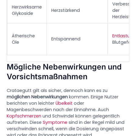
Verbesser
Herzwirksame
Herzstärkend
der
Glykoside
Herzleistu
Ätherische
Entlastung
Entspannend
Öle
Blutgefäß
Mögliche Nebenwirkungen und
Vorsichtsmaßnahmen
Crataegutt gilt als sicher, dennoch kann es zu
möglichen Nebenwirkungen
kommen. Einige Nutzer
berichten von leichter
Übelkeit
oder
Magenbeschwerden nach der Einnahme. Auch
Kopfschmerzen
und Schwindel können gelegentlich
auftreten. Diese
Symptome
sind in der Regel mild und
verschwinden schnell, wenn die Dosierung angepasst
wird oder das Präparat abgesetzt wird.