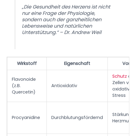
„Die Gesundheit des Herzens ist nicht
nur eine Frage der Physiologie,
sondern auch der ganzheitlichen
Lebensweise und natürlichen
Unterstützung.“ – Dr. Andrew Weil
Wirkstoff
Eigenschaft
Vortei
Schutz
der
Flavonoide
Zellen vor
(z.B.
Antioxidativ
oxidative
Quercetin)
Stress
Stärkung d
Procyanidine
Durchblutungsfördernd
Herzmusku