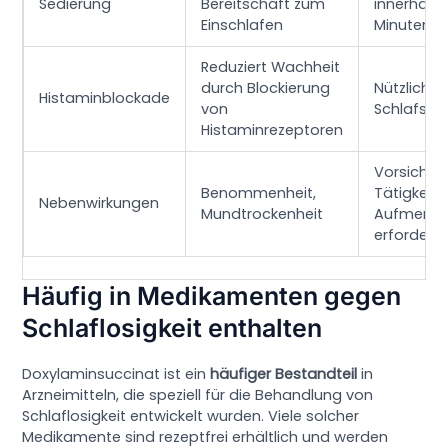
Sedierung
Bereitschaft zum
innerhalb
Einschlafen
Minuten
Reduziert Wachheit
durch Blockierung
Nützlich b
Histaminblockade
von
Schlafstö
Histaminrezeptoren
Vorsicht b
Benommenheit,
Tätigkeite
Nebenwirkungen
Mundtrockenheit
Aufmerks
erfordern
Häufig in Medikamenten gegen
Schlaflosigkeit enthalten
Doxylaminsuccinat ist ein
häufiger Bestandteil
in
Arzneimitteln, die speziell für die Behandlung von
Schlaflosigkeit entwickelt wurden. Viele solcher
Medikamente sind rezeptfrei erhältlich und werden