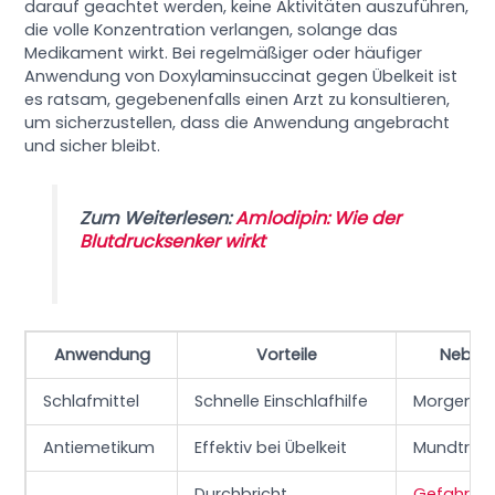
darauf geachtet werden, keine Aktivitäten auszuführen,
die volle Konzentration verlangen, solange das
Medikament wirkt. Bei regelmäßiger oder häufiger
Anwendung von Doxylaminsuccinat gegen Übelkeit ist
es ratsam, gegebenenfalls einen Arzt zu konsultieren,
um sicherzustellen, dass die Anwendung angebracht
und sicher bleibt.
Zum Weiterlesen:
Amlodipin: Wie der
Blutdrucksenker wirkt
Anwendung
Vorteile
Neben
Schlafmittel
Schnelle Einschlafhilfe
Morgenb
Antiemetikum
Effektiv bei Übelkeit
Mundtrock
Durchbricht
Gefahr
de