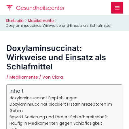
Zum
Inhalt
Mai
springen
Startseite
Medikamente
Men
Doxylaminsuccinat: Wirkweise und Einsatz als Schlafmittel
Doxylaminsuccinat:
Wirkweise und Einsatz als
Schlafmittel
/
Medikamente
/ Von
Clara
Inhalt
doxylaminsuccinat Empfehlungen
Doxylaminsuccinat blockiert Histaminrezeptoren im
Gehirn
Bewirkt Sedierung und fördert Schlafbereitschaft
Häufig in Medikamenten gegen Schlaflosigkeit