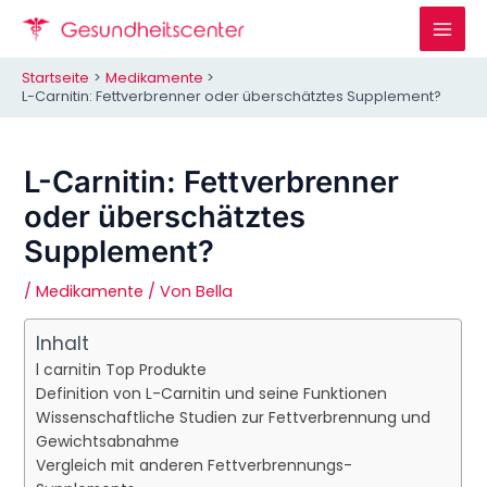
Zum
Inhalt
Mai
springen
Startseite
Medikamente
Men
L-Carnitin: Fettverbrenner oder überschätztes Supplement?
L-Carnitin: Fettverbrenner
oder überschätztes
Supplement?
/
Medikamente
/ Von
Bella
Inhalt
l carnitin Top Produkte
Definition von L-Carnitin und seine Funktionen
Wissenschaftliche Studien zur Fettverbrennung und
Gewichtsabnahme
Vergleich mit anderen Fettverbrennungs-