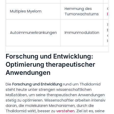
Hemmung des
Gez
Multiples Myelom
Tumorwachstums
Dos
Str
Be
Autoimmunerkrankungen
Immunmodulation
de
Imm
Forschung und Entwicklung:
Optimierung therapeutischer
Anwendungen
Die
Forschung und Entwicklung
rund um Thalidomid
steht heute unter strengen wissenschaftlichen
Maßstäben, um seine therapeutischen Anwendungen
stetig zu optimieren. Wissenschaftler arbeiten intensiv
daran, die molekularen Mechanismen, durch die
Thalidomid wirkt, besser zu
verstehen
. Ziel ist es, seine