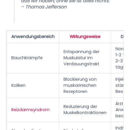
das wir haben; ohne sie ist alles nichts.
– Thomas Jefferson
Anwendungsbereich
Wirkungsweise
Dos
Normal
Entspannung der
1-2 Ta
Bauchkrämpfe
Muskulatur im
2-3 ma
Verdauungstrakt
täglic
Blockierung von
Injekti
Koliken
muskarinischen
stärke
Rezeptoren
Besch
Ärztlic
Reduzierung der
Reizdarmsyndrom
Anwei
Muskelkontraktionen
beach
Individ