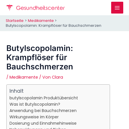
Zum
Inhalt
Mai
springen
Startseite
Medikamente
Men
Butylscopolamin: Krampflöser für Bauchschmerzen
Butylscopolamin:
Krampflöser für
Bauchschmerzen
/
Medikamente
/ Von
Clara
Inhalt
butylscopolamin Produktübersicht
Was ist Butylscopolamin?
Anwendung bei Bauchschmerzen
Wirkungsweise im Körper
Dosierung und Einnahmehinweise