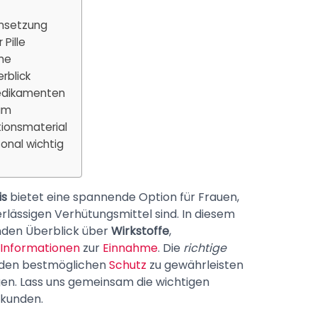
ensetzung
Pille
me
rblick
edikamenten
um
ionsmaterial
onal wichtig
is
bietet eine spannende Option für Frauen,
rlässigen Verhütungsmittel sind. In diesem
enden Überblick über
Wirkstoffe
,
 Informationen
zur
Einnahme
. Die
richtige
 den bestmöglichen
Schutz
zu gewährleisten
n. Lass uns gemeinsam die wichtigen
rkunden.