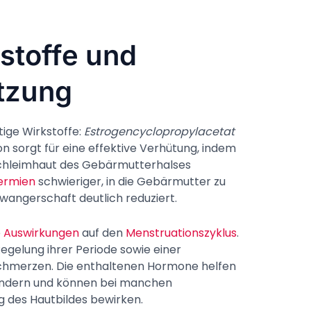
kstoffe und
tzung
tige Wirkstoffe:
Estrogencyclopropylacetat
on sorgt für eine effektive Verhütung, indem
Schleimhaut des Gebärmutterhalses
ermien
schwieriger, in die Gebärmutter zu
hwangerschaft deutlich reduziert.
e
Auswirkungen
auf den
Menstruationszyklus
.
egelung ihrer Periode sowie einer
chmerzen. Die enthaltenen Hormone helfen
indern und können bei manchen
 des Hautbildes bewirken.