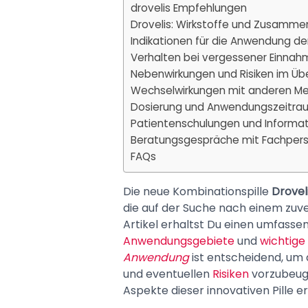
drovelis Empfehlungen
Drovelis: Wirkstoffe und Zusamm
Indikationen für die Anwendung der 
Verhalten bei vergessener Einnah
Nebenwirkungen und Risiken im Übe
Wechselwirkungen mit anderen M
Dosierung und Anwendungszeitra
Patientenschulungen und Informat
Beratungsgespräche mit Fachpers
FAQs
Die neue Kombinationspille
Drovel
die auf der Suche nach einem zuve
Artikel erhaltst Du einen umfass
Anwendungsgebiete
und
wichtige
Anwendung
ist entscheidend, um
und eventuellen
Risiken
vorzubeuge
Aspekte dieser innovativen Pille e