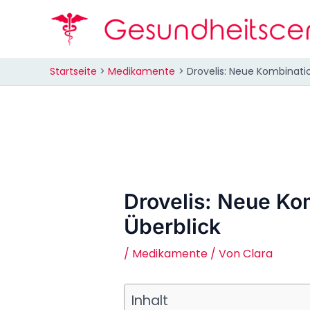
Zum
Inhalt
springen
Startseite
Medikamente
Drovelis: Neue Kombinatio
Drovelis: Neue Kom
Überblick
/
Medikamente
/ Von
Clara
Inhalt