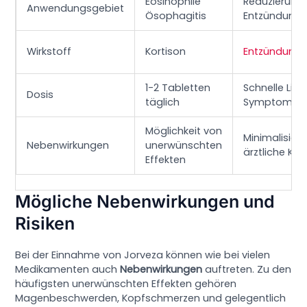
Eosinophile
Reduzierung 
Anwendungsgebiet
Ösophagitis
Entzündung
Wirkstoff
Kortison
Entzündun
1-2 Tabletten
Schnelle Lin
Dosis
täglich
Symptome
Möglichkeit von
Minimalisier
Nebenwirkungen
unerwünschten
ärztliche Kon
Effekten
Mögliche Nebenwirkungen und
Risiken
Bei der Einnahme von Jorveza können wie bei vielen
Medikamenten auch
Nebenwirkungen
auftreten. Zu den
häufigsten unerwünschten Effekten gehören
Magenbeschwerden, Kopfschmerzen und gelegentlich