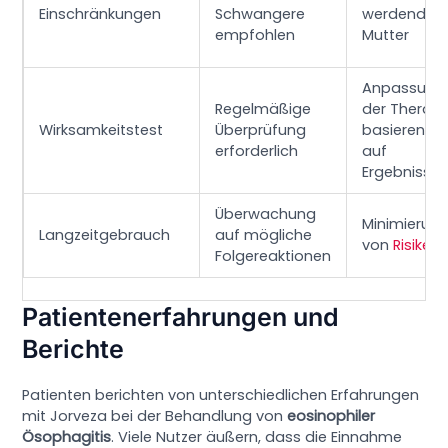
Einschränkungen
Schwangere
werdenden
empfohlen
Mutter
Anpassung
Regelmäßige
der Therapi
Wirksamkeitstest
Überprüfung
basierend
erforderlich
auf
Ergebnisse
Überwachung
Minimierun
Langzeitgebrauch
auf mögliche
von
Risiken
Folgereaktionen
Patientenerfahrungen und
Berichte
Patienten berichten von unterschiedlichen Erfahrungen
mit Jorveza bei der Behandlung von
eosinophiler
Ösophagitis
. Viele Nutzer äußern, dass die Einnahme