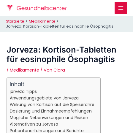
Zum
Inhalt
Mai
springen
Startseite
Medikamente
Men
Jorveza: Kortison-Tabletten für eosinophile Ösophagitis
Jorveza: Kortison-Tabletten
für eosinophile Ösophagitis
/
Medikamente
/ Von
Clara
Inhalt
jorveza Tipps
Anwendungsgebiete von Jorveza
Wirkung von Kortison auf die Speiseröhre
Dosierung und Einnahmeempfehlungen
Mögliche Nebenwirkungen und Risiken
Alternativen zu Jorveza
Patientenerfahrungen und Berichte