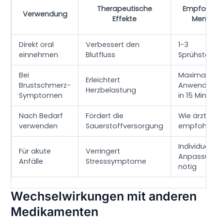
Therapeutische
Empfohle
Verwendung
Effekte
Menge
Direkt oral
Verbessert den
1-3
einnehmen
Blutfluss
Sprühstöß
Bei
Maximal 2
Erleichtert
Brustschmerz-
Anwendun
Herzbelastung
Symptomen
in 15 Minut
Nach Bedarf
Fördert die
Wie ärztlic
verwenden
Sauerstoffversorgung
empfohle
Individuelle
Für akute
Verringert
Anpassun
Anfälle
Stresssymptome
nötig
Wechselwirkungen mit anderen
Medikamenten