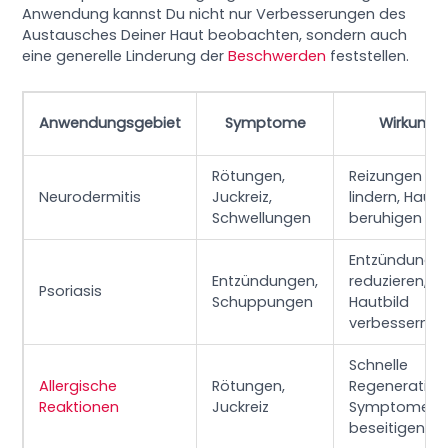
Anwendung kannst Du nicht nur Verbesserungen des
Austausches Deiner Haut beobachten, sondern auch
eine generelle Linderung der
Beschwerden
feststellen.
Anwendungsgebiet
Symptome
Wirkung
Rötungen,
Reizungen
Neurodermitis
Juckreiz,
lindern, Haut
Schwellungen
beruhigen
Entzündung
Entzündungen,
reduzieren,
Psoriasis
Schuppungen
Hautbild
verbessern
Schnelle
Allergische
Rötungen,
Regeneration
Reaktionen
Juckreiz
Symptome
beseitigen