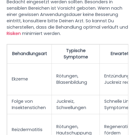
Bedacht eingesetzt werden sollten. Besonders in
sensiblen Bereichen ist Vorsicht geboten. Wenn nach
einer gewissen Anwendungsdauer keine Besserung
eintritt, konsultiere bitte Deinen Arzt. So kannst Du
sicherstellen, dass die Behandlung optimal verläuft und
Risiken
minimiert werden.
Typische
Behandlungsart
Erwartete 
Symptome
Rötungen,
Entzündungs
Ekzeme
Blasenbildung
Juckreiz reduz
Folge von
Juckreiz,
Schnelle Lind
Insektenstichen
Schwellungen
Symptome
Rötungen,
Regeneration 
Reizdermatitis
Hautschuppung
fördern