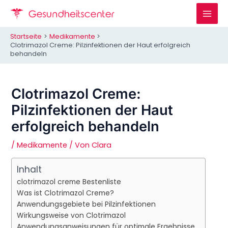
Zum
Inhalt
Mai
springen
Startseite
Medikamente
Men
Clotrimazol Creme: Pilzinfektionen der Haut erfolgreich
behandeln
Clotrimazol Creme:
Pilzinfektionen der Haut
erfolgreich behandeln
/
Medikamente
/ Von
Clara
Inhalt
clotrimazol creme Bestenliste
Was ist Clotrimazol Creme?
Anwendungsgebiete bei Pilzinfektionen
Wirkungsweise von Clotrimazol
Anwendungsanweisungen für optimale Ergebnisse