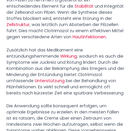
von Pilzen zu hemmen. Ergosterol ist ein
entscheidendes Element für die
Stabilität
und Integrität
der Zellwand von Pilzen. Wenn die Synthese dieses
Stoffes blockiert wird, entsteht eine Störung in der
Zellstruktur
, was letztlich zum Absterben der Pilzzellen
führt. Dies macht Clotrimazol zu einem effektiven Mittel
gegen verschiedene Arten von
Hautinfektionen
.
Zusätzlich hat das Medikament eine
entzündungshemmende
Wirkung
, wodurch es auch die
Symptome wie Juckreiz und Rötung lindert. Durch die
Kombination aus der Bekämpfung des Erregers und der
Minderung der Entzündung bietet Clotrimazol
umfassende
Unterstützung
bei der Behandlung von
Pilzinfektionen. Es wirkt schnell und ermöglicht oft
bereits nach kürzester Zeit eine spürbare Verbesserung.
Die Anwendung sollte konsequent erfolgen, um
optimale Ergebnisse zu erzielen. In den meisten Fällen
ist es ratsam, die Creme über einen Zeitraum von
mindestens zwei Wochen aufzutragen, selbst wenn die
Symptome vorher abklingen. Diese Vorgehensweise