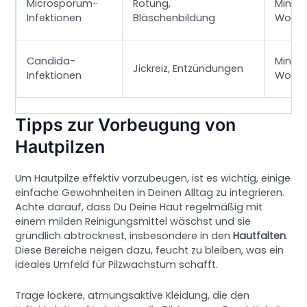
Microsporum-
Rötung,
Minde
Infektionen
Bläschenbildung
Woch
Candida-
Minde
Jickreiz, Entzündungen
Infektionen
Woch
Tipps zur Vorbeugung von
Hautpilzen
Um Hautpilze effektiv vorzubeugen, ist es wichtig, einige
einfache Gewohnheiten in Deinen Alltag zu integrieren.
Achte darauf, dass Du Deine Haut regelmäßig mit
einem milden Reinigungsmittel wäschst und sie
gründlich abtrocknest, insbesondere in den
Hautfalten
.
Diese Bereiche neigen dazu, feucht zu bleiben, was ein
ideales Umfeld für Pilzwachstum schafft.
Trage lockere, atmungsaktive Kleidung, die den