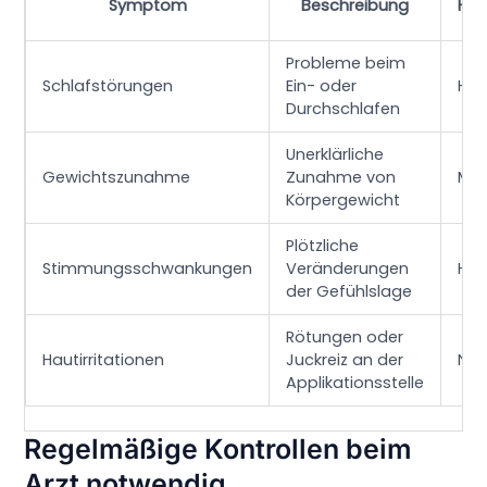
Symptom
Beschreibung
Häu
Probleme beim
Schlafstörungen
Ein- oder
Ho
Durchschlafen
Unerklärliche
Gewichtszunahme
Zunahme von
Mitt
Körpergewicht
Plötzliche
Stimmungsschwankungen
Veränderungen
Ho
der Gefühlslage
Rötungen oder
Hautirritationen
Juckreiz an der
Nie
Applikationsstelle
Regelmäßige Kontrollen beim
Arzt notwendig