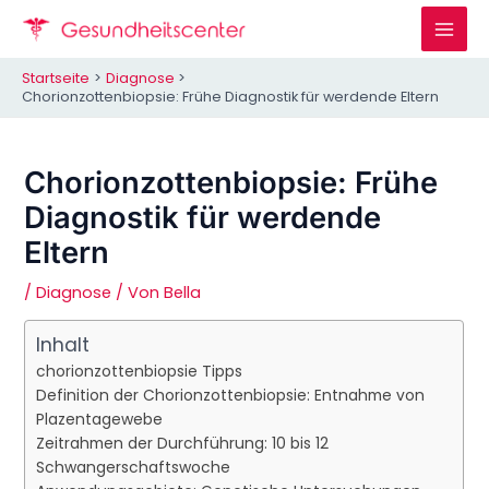
Zum
Inhalt
Mai
springen
Startseite
Diagnose
Men
Chorionzottenbiopsie: Frühe Diagnostik für werdende Eltern
Chorionzottenbiopsie: Frühe
Diagnostik für werdende
Eltern
/
Diagnose
/ Von
Bella
Inhalt
chorionzottenbiopsie Tipps
Definition der Chorionzottenbiopsie: Entnahme von
Plazentagewebe
Zeitrahmen der Durchführung: 10 bis 12
Schwangerschaftswoche