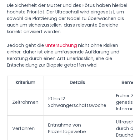
Die Sicherheit der Mutter und des Fötus haben hierbei
höchste Priorität. Der Ultraschall wird eingesetzt, um
sowohl die Platzierung der Nadel zu überwachen als
auch um sicherzustellen, dass relevante Bereiche
korrekt anvisiert werden.
Jedoch geht die
Untersuchung
nicht ohne Risiken
einher; daher ist eine umfassende Aufklärung und
Beratung durch einen Arzt unerlässlich, ehe die
Entscheidung zur Biopsie getroffen wird.
Kriterium
Details
Bemerk
Früher Zu
10 bis 12
Zeitrahmen
genetisch
Schwangerschaftswoche
Informati
Ultraschal
Entnahme von
Verfahren
durch die
Plazentagewebe
Bauchdec