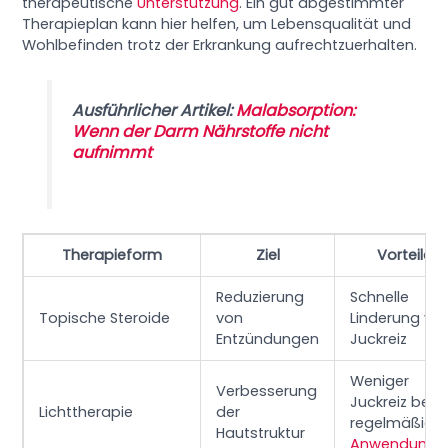
therapeutische
Unterstützung
. Ein gut abgestimmter
Therapieplan kann hier helfen, um Lebensqualität und
Wohlbefinden trotz der Erkrankung aufrechtzuerhalten.
Ausführlicher Artikel:
Malabsorption:
Wenn der Darm Nährstoffe nicht
aufnimmt
Therapieform
Ziel
Vorteile
Reduzierung
Schnelle
Topische Steroide
von
Linderung vo
Entzündungen
Juckreiz
Weniger
Verbesserung
Juckreiz bei
Lichttherapie
der
regelmäßige
Hautstruktur
Anwendung