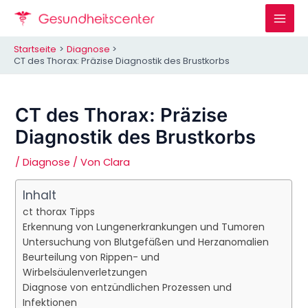
Zum
Inhalt
Mai
springen
Startseite
Diagnose
Men
CT des Thorax: Präzise Diagnostik des Brustkorbs
CT des Thorax: Präzise
Diagnostik des Brustkorbs
/
Diagnose
/ Von
Clara
Inhalt
ct thorax Tipps
Erkennung von Lungenerkrankungen und Tumoren
Untersuchung von Blutgefäßen und Herzanomalien
Beurteilung von Rippen- und
Wirbelsäulenverletzungen
Diagnose von entzündlichen Prozessen und
Infektionen