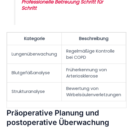
Professionelle Betreuung Schritt für
Schritt
Kategorie
Beschreibung
Regelmäßige Kontrolle
Ü
Lungenüberwachung
bei COPD
B
Früherkennung von
P
Blutgefäßanalyse
Arteriosklerose
e
Bewertung von
P
Strukturanalyse
Wirbelsäulenverletzungen
E
Präoperative Planung und
postoperative Überwachung