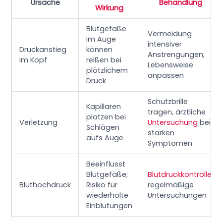
Ursache
Behandlung
Wirkung
Blutgefäße
Vermeidung
im Auge
intensiver
Druckanstieg
können
Anstrengungen;
im Kopf
reißen bei
Lebensweise
plötzlichem
anpassen
Druck
Schutzbrille
Kapillaren
tragen, ärztliche
platzen bei
Verletzung
Untersuchung
bei
Schlägen
starken
aufs Auge
Symptomen
Beeinflusst
Blutgefäße;
Blutdruckkontrolle
,
Bluthochdruck
Risiko für
regelmäßige
wiederholte
Untersuchungen
Einblutungen